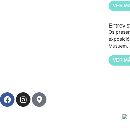
VER M
Entrevi
Os presen
exposició
Musuem.
VER M